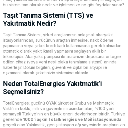
bu sistem tam olarak nedir ve işletmenize ne gibi faydalar sunar?
Taşıt Tanıma Sistemi (TTS) ve
Yakıtmatik Nedir?
Taşıt Tanıma Sistemi, şirket araçlarınızın anlaşmalı akaryakıt
istasyonlarından, sürücünün araçtan inmesine, nakit ödeme
yapmasına veya şirket kredi kartı kullanmasına gerek kalmadan
otomatik olarak yakıt ikmali yapmasını sağlayan akıllı bir
teknolojidir. Akaryakıt pompası ile aracınızın deposuna entegre
edilen cihaz (veya yeni nesil plaka tanımlama sistemi) anında
haberleşir. Dolum bilgileri, güvenli ve dijital bir altyapı ile
eşzamanlı olarak şirketinizin sistemine aktarılır.
Neden TotalEnergies Yakıtmatik’i
Seçmelisiniz?
TotalEnergies; gücünü OYAK Şirketler Grubu ve Mehmetçik
Vakfı’nın köklü, milli ve güvenilir mirasından alan, %100 yerli
sermayeli Türkiye’nin en büyük enerji devlerinden biridir. Türkiye
genelinde
1000’i aşkın TotalEnergies ve Moil istasyonunda
geçerli olan Yakıtmatik, geniş istasyon ağı sayesinde araçlarınızın