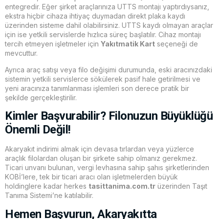
entegredir. Eğer şirket araçlarınıza UTTS montajı yaptırdıysanız,
ekstra hiçbir cihaza ihtiyaç duymadan direkt plaka kaydı
üzerinden sisteme dahil olabilirsiniz. UTTS kaydı olmayan araçlar
için ise yetkili servislerde hızlıca süreç başlatılır. Cihaz montajı
tercih etmeyen işletmeler için
Yakıtmatik Kart
seçeneği de
mevcuttur.
Ayrıca araç satışı veya filo değişimi durumunda, eski aracınızdaki
sistemin yetkili servislerce sökülerek pasif hale getirilmesi ve
yeni aracınıza tanımlanması işlemleri son derece pratik bir
şekilde gerçekleştirilir.
Kimler Başvurabilir? Filonuzun Büyüklüğü
Önemli Değil!
Akaryakıt indirimi almak için devasa tırlardan veya yüzlerce
araçlık filolardan oluşan bir şirkete sahip olmanız gerekmez.
Ticari unvanı bulunan, vergi levhasına sahip şahıs şirketlerinden
KOBİ’lere, tek bir ticari aracı olan işletmelerden büyük
holdinglere kadar herkes
tasittanima.com.tr
üzerinden Taşıt
Tanıma Sistemi’ne katılabilir.
Hemen Başvurun, Akaryakıtta