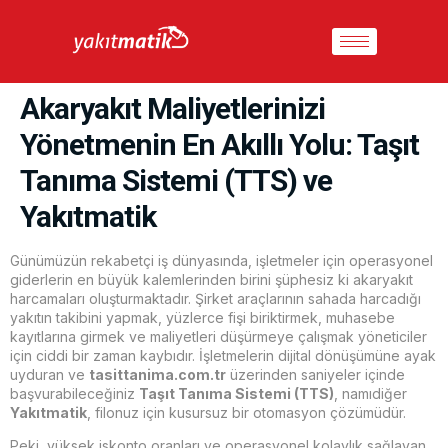
Akaryakıt Maliyetlerinizi
Yönetmenin En Akıllı Yolu: Taşıt
Tanıma Sistemi (TTS) ve
Yakıtmatik
Günümüzün rekabetçi iş dünyasında, işletmeler için operasyonel
giderlerin en büyük kalemlerinden birini şüphesiz ki akaryakıt
harcamaları oluşturmaktadır. Şirket araçlarının sahada harcadığı
yakıtın takibini yapmak, yüzlerce fişi biriktirmek, muhasebe
kayıtlarına girmek ve maliyetleri düşürmeye çalışmak yöneticiler
için ciddi bir zaman kaybıdır. İşletmelerin dijital dönüşümüne ayak
uyduran ve
tasittanima.com.tr
üzerinden saniyeler içinde
başvurabileceğiniz
Taşıt Tanıma Sistemi (TTS)
, namıdiğer
Yakıtmatik
, filonuz için kusursuz bir otomasyon çözümüdür.
Peki, yüksek iskonto oranları ve operasyonel kolaylık sağlayan