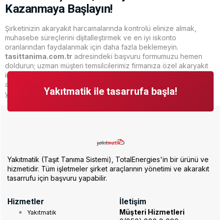
Kazanmaya Başlayın!
Şirketinizin akaryakıt harcamalarında kontrolü elinize almak,
muhasebe süreçlerini dijitalleştirmek ve en iyi iskonto
oranlarından faydalanmak için daha fazla beklemeyin.
tasittanima.com.tr
adresindeki başvuru formumuzu hemen
doldurun; uzman müşteri temsilcilerimiz firmanıza özel akaryakıt
indirim oranını belirleyerek, sizi TotalEnergies Yakıtmatik’in
ayrıcalıklı dünyasına davet etsin! İşletmenizin gücüne güç,
Yakıtmatik ile tasarrufa başla!
yollarına güven katın.
Yakıtmatik (Taşıt Tanıma Sistemi), TotalEnergies'in bir ürünü ve
hizmetidir. Tüm işletmeler şirket araçlarının yönetimi ve akarakıt
tasarrufu için başvuru yapabilir.
Hizmetler
İletişim
Müşteri Hizmetleri
Yakıtmatik