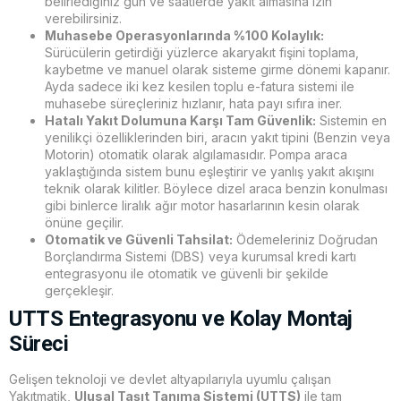
belirlediğiniz gün ve saatlerde yakıt almasına izin
verebilirsiniz.
Muhasebe Operasyonlarında %100 Kolaylık:
Sürücülerin getirdiği yüzlerce akaryakıt fişini toplama,
kaybetme ve manuel olarak sisteme girme dönemi kapanır.
Ayda sadece iki kez kesilen toplu e-fatura sistemi ile
muhasebe süreçleriniz hızlanır, hata payı sıfıra iner.
Hatalı Yakıt Dolumuna Karşı Tam Güvenlik:
Sistemin en
yenilikçi özelliklerinden biri, aracın yakıt tipini (Benzin veya
Motorin) otomatik olarak algılamasıdır. Pompa araca
yaklaştığında sistem bunu eşleştirir ve yanlış yakıt akışını
teknik olarak kilitler. Böylece dizel araca benzin konulması
gibi binlerce liralık ağır motor hasarlarının kesin olarak
önüne geçilir.
Otomatik ve Güvenli Tahsilat:
Ödemeleriniz Doğrudan
Borçlandırma Sistemi (DBS) veya kurumsal kredi kartı
entegrasyonu ile otomatik ve güvenli bir şekilde
gerçekleşir.
UTTS Entegrasyonu ve Kolay Montaj
Süreci
Gelişen teknoloji ve devlet altyapılarıyla uyumlu çalışan
Yakıtmatik,
Ulusal Taşıt Tanıma Sistemi (UTTS)
ile tam