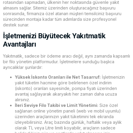
rotasından sapmadan, ülkenin her noktasında güvenle yakıt
almasını sağlar. Sitemiz üzerinden oluşturacağınız başvuru
sonrasında, firmanıza özel atanan müşteri temsilciniz başvuru
sürecinden montaja kadar tüm adımlarda size profesyonel
destek sunar.
İşletmenizi Büyütecek Yakıtmatik
Avantajları
Yakıtmatik, sadece bir ödeme aracı değil, aynı zamanda kapsamlı
bir filo yönetim platformudur. İşletmelere sunduğu başlıca
ayrıcalıklar şunlardır:
Yüksek İskonto Oranları ile Net Tasarruf:
İşletmenizin
yakıt tüketim hacmine göre belirlenen özel indirim
(iskonto) oranları sayesinde, pompa fiyatı üzerinden
avantaj sağlayarak akaryakıtı her zaman daha ucuza
alırsınız.
İleri Seviye Filo Takibi ve Limit Yönetimi:
Size özel
sağlanan online yönetim paneli (web ve mobil uyumlu)
üzerinden araçlarınızın yakıt tüketimini tek ekranda
izleyebilirsiniz. Araç bazında günlük, haftalık veya aylık
olarak TL veya Litre limiti koyabilir, araçların sadece