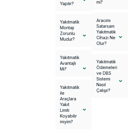
mi?
Yapılır?
Aracımı
Yakıtmatik
Satarsam
Montajı
Yakıtmatik
Zorunlu
Cihazı Ne
Mudur?
Olur?
Yakıtmatik
Yakıtmatik
Avantajlı
Ödemeleri
Mı?
ve DBS
Sistemi
Nasıl
Yakıtmatik
Çalışır?
ile
Araçlara
Yakıt
Limiti
Koyabilir
miyim?