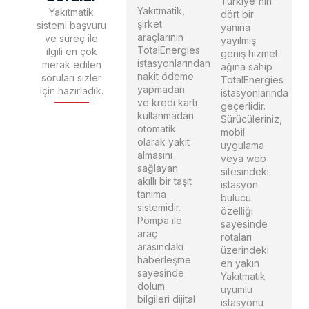
Türkiye'nin
Yakıtmatik,
Yakıtmatik
dört bir
şirket
sistemi başvuru
yanına
araçlarının
ve süreç ile
yayılmış
TotalEnergies
ilgili en çok
geniş hizmet
istasyonlarından
merak edilen
ağına sahip
nakit ödeme
soruları sizler
TotalEnergies
yapmadan
için hazırladık.
istasyonlarında
ve kredi kartı
geçerlidir.
kullanmadan
Sürücüleriniz,
otomatik
mobil
olarak yakıt
uygulama
almasını
veya web
sağlayan
sitesindeki
akıllı bir taşıt
istasyon
tanıma
bulucu
sistemidir.
özelliği
Pompa ile
sayesinde
araç
rotaları
arasındaki
üzerindeki
haberleşme
en yakın
sayesinde
Yakıtmatik
dolum
uyumlu
bilgileri dijital
istasyonu