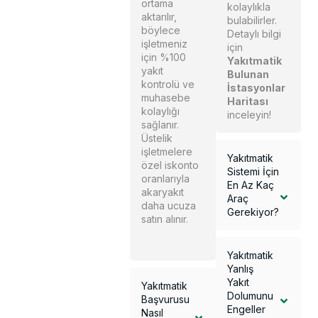
ortama
kolaylıkla
aktarılır,
bulabilirler.
böylece
Detaylı bilgi
işletmeniz
için
için %100
Yakıtmatik
yakıt
Bulunan
kontrolü ve
İstasyonlar
muhasebe
Haritası
kolaylığı
inceleyin!
sağlanır.
Üstelik
işletmelere
Yakıtmatik
özel iskonto
Sistemi İçin
oranlarıyla
En Az Kaç
akaryakıt
Araç
daha ucuza
Gerekiyor?
satın alınır.
Yakıtmatik
Yanlış
Yakıt
Yakıtmatik
Dolumunu
Başvurusu
Engeller
Nasıl