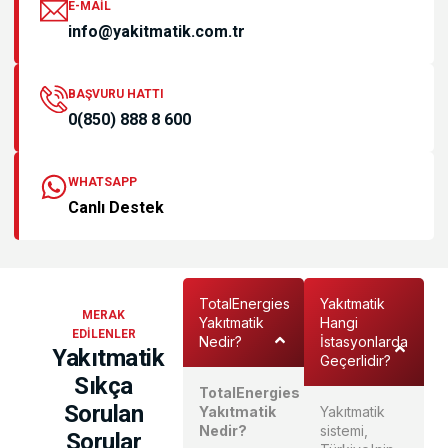
E-MAIL
info@yakitmatik.com.tr
BAŞVURU HATTI
0(850) 888 8 600
WHATSAPP
Canlı Destek
TotalEnergies
Yakıtmatik
MERAK
Yakıtmatik
Hangi
EDİLENLER
Nedir?
İstasyonlarda
Yakıtmatik
Geçerlidir?
Sıkça
TotalEnergies
Sorulan
Yakıtmatik
Yakıtmatik
Nedir?
sistemi,
Sorular