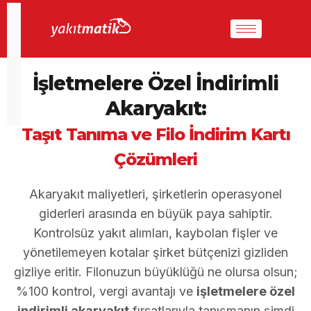
İşletmelere Özel İndirimli
Akaryakıt:
Taşıt Tanıma
ve Filo İndirim Kartı
Çözümleri
Akaryakıt maliyetleri, şirketlerin operasyonel
giderleri arasında en büyük paya sahiptir.
Kontrolsüz yakıt alımları, kaybolan fişler ve
yönetilemeyen kotalar şirket bütçenizi gizliden
gizliye eritir. Filonuzun büyüklüğü ne olursa olsun;
%100 kontrol, vergi avantajı ve
işletmelere özel
indirimli akaryakıt
fırsatlarıyla tanışmanın şimdi