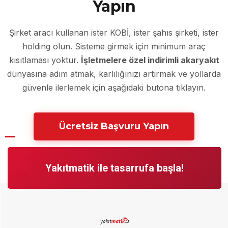
Yapın
Şirket aracı kullanan ister KOBİ, ister şahıs şirketi, ister
holding olun. Sisteme girmek için minimum araç
kısıtlaması yoktur.
İşletmelere özel indirimli akaryakıt
dünyasına adım atmak, karlılığınızı artırmak ve yollarda
güvenle ilerlemek için aşağıdaki butona tıklayın.
Ücretsiz Başvuru Yapın
*UTTS (Ulusal Taşıt Tanıma Sistemi) mevzuatlarına tam entegre
Yakıtmatik ile tasarrufa başla!
çalışmaktadır.